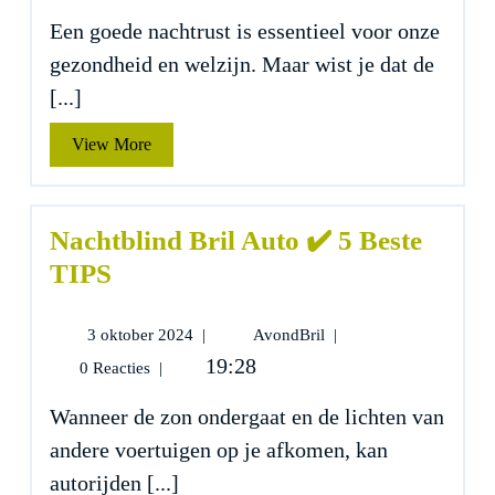
5
Een goede nachtrust is essentieel voor onze
Beste
gezondheid en welzijn. Maar wist je dat de
TIPS
[...]
View
View More
More
Nachtblind Bril Auto ✔️ 5 Beste
TIPS
3
Nachtblind
3 oktober 2024
|
AvondBril
|
oktober
Bril
19:28
0 Reacties
|
2024
Auto
✔️
Wanneer de zon ondergaat en de lichten van
5
andere voertuigen op je afkomen, kan
Beste
TIPS
autorijden [...]