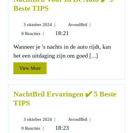
Beste TIPS
3
NachtBril
3 oktober 2024
|
AvondBril
|
oktober
Voor
18:21
0 Reacties
|
2024
In
De
Wanneer je 's nachts in de auto rijdt, kan
Auto
het een uitdaging zijn om goed [...]
✔️
5
View
View More
Beste
More
TIPS
NachtBril Ervaringen ✔️ 5 Beste
TIPS
3
NachtBril
3 oktober 2024
|
AvondBril
|
oktober
Ervaringen
18:23
0 Reacties
|
2024
✔️