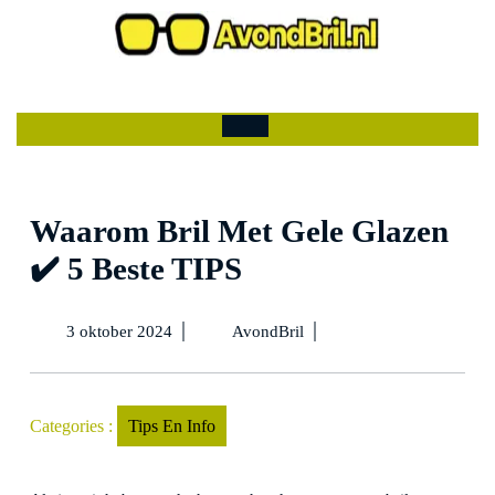
Ga
naar
de
Mijn
winkelwagen
inhoud
account
Open
menu
Waarom Bril Met Gele Glazen
✔️ 5 Beste TIPS
3
Waarom
|
|
3 oktober 2024
AvondBril
oktober
Bril
2024
Met
Gele
Glazen
Categories :
Tips En Info
✔️
5
Beste