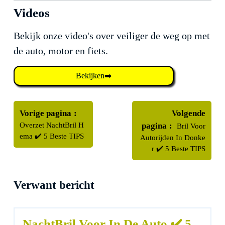
Videos
Bekijk onze video's over veiliger de weg op met
de auto, motor en fiets.
Bekijken➡️
Bericht
Oudere
navigatie
Vorige pagina
Volgende
berichten
Nieuwere
Overzet NachtBril H
pagina
Bril Voor
berichten
ema ✔️ 5 Beste TIPS
Autorijden In Donke
r ✔️ 5 Beste TIPS
Verwant bericht
NachtBril Voor In De Auto ✔️ 5