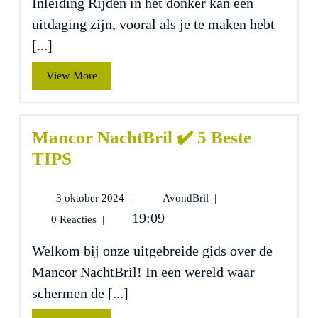
Inleiding Rijden in het donker kan een
5
uitdaging zijn, vooral als je te maken hebt
Beste
TIPS
[...]
View
View More
More
Mancor NachtBril ✔️ 5 Beste
TIPS
3
Mancor
3 oktober 2024
|
AvondBril
|
oktober
NachtBril
19:09
0 Reacties
|
2024
✔️
5
Welkom bij onze uitgebreide gids over de
Beste
Mancor NachtBril! In een wereld waar
TIPS
schermen de [...]