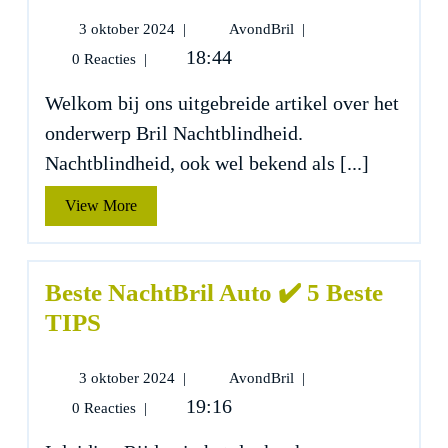
3
Bril
3 oktober 2024
|
AvondBril
|
oktober
Nachtblindheid
18:44
0 Reacties
|
2024
✔️
5
Welkom bij ons uitgebreide artikel over het
Beste
onderwerp Bril Nachtblindheid.
TIPS
Nachtblindheid, ook wel bekend als [...]
View
View More
More
Beste NachtBril Auto ✔️ 5 Beste
TIPS
3
Beste
3 oktober 2024
|
AvondBril
|
oktober
NachtBril
19:16
0 Reacties
|
2024
Auto
✔️