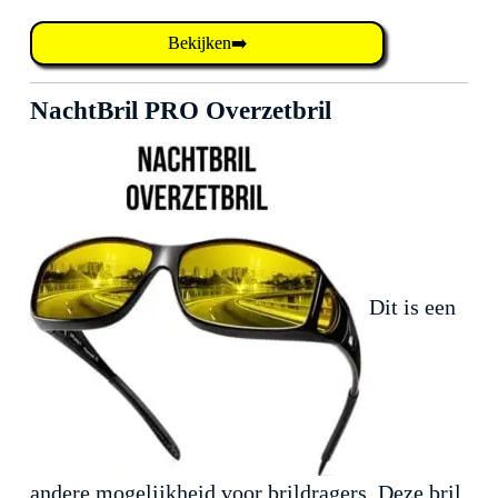
Bekijken➡️
NachtBril PRO Overzetbril
Dit is een
andere mogelijkheid voor brildragers. Deze bril