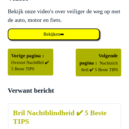
Bekijk onze video's over veiliger de weg op met
de auto, motor en fiets.
Bekijken➡️
Bericht
Oudere
navigatie
Vorige pagina
Volgende
berichten
Nieuwere
Overzet NachtBril ✔️
pagina
Nachtzich
berichten
5 Beste TIPS
tbril ✔️ 5 Beste TIPS
Verwant bericht
Bril Nachtblindheid ✔️ 5 Beste
TIPS