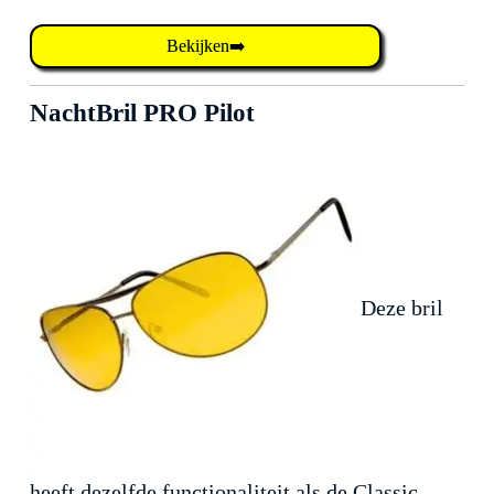
Bekijken➡️
NachtBril PRO Pilot
Deze bril
heeft dezelfde functionaliteit als de Classic,