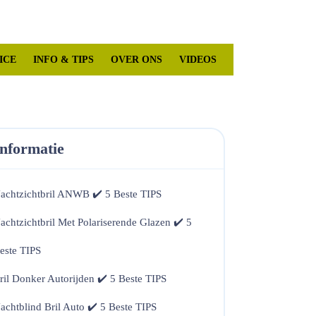
Mijn
winkelwagen
account
ICE
INFO & TIPS
OVER ONS
VIDEOS
Informatie
achtzichtbril ANWB ✔️ 5 Beste TIPS
achtzichtbril Met Polariserende Glazen ✔️ 5
este TIPS
ril Donker Autorijden ✔️ 5 Beste TIPS
achtblind Bril Auto ✔️ 5 Beste TIPS