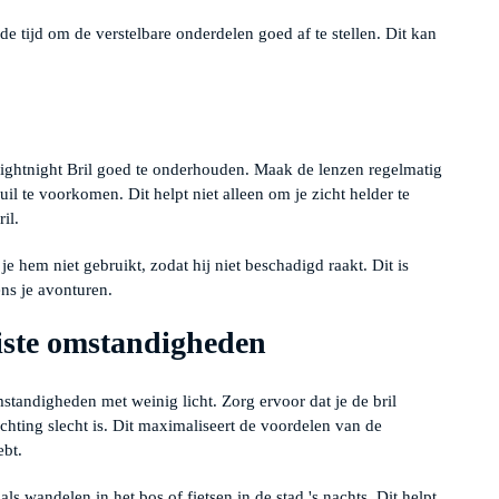
de tijd om de verstelbare onderdelen goed af te stellen. Dit kan
e Sightnight Bril goed te onderhouden. Maak de lenzen regelmatig
 te voorkomen. Dit helpt niet alleen om je zicht helder te
il.
 hem niet gebruikt, zodat hij niet beschadigd raakt. Dit is
ens je avonturen.
uiste omstandigheden
standigheden met weinig licht. Zorg ervoor dat je de bril
chting slecht is. Dit maximaliseert de voordelen van de
ebt.
oals wandelen in het bos of fietsen in de stad 's nachts. Dit helpt