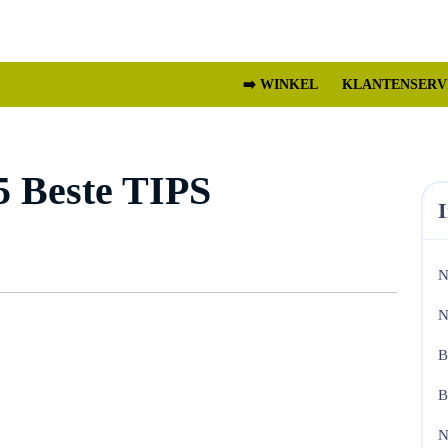
➡️ WINKEL
KLANTENSERV
 5 Beste TIPS
N
N
B
B
N