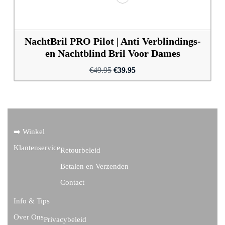
NachtBril PRO Pilot | Anti Verblindings-
en Nachtblind Bril Voor Dames
Oorspronkelijke
Huidige
€
49.95
€
39.95
prijs
prijs
was:
is:
€49.95.
€39.95.
➡️ Winkel
Klantenservice
Retourbeleid
Betalen en Verzenden
Contact
Info & Tips
Over Ons
Privacybeleid