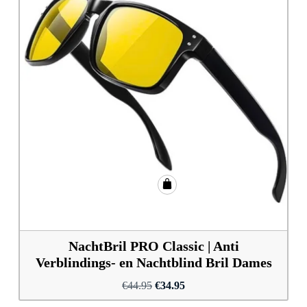
NachtBril PRO Classic | Anti
Verblindings- en Nachtblind Bril Dames
Oorspronkelijke
Huidige
€
44.95
€
34.95
prijs
prijs