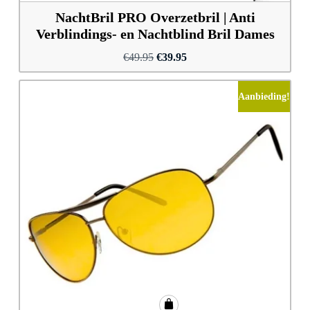
NachtBril PRO Overzetbril | Anti
Verblindings- en Nachtblind Bril Dames
Oorspronkelijke
Huidige
€
49.95
€
39.95
prijs
prijs
was:
is:
Aanbieding!
€49.95.
€39.95.