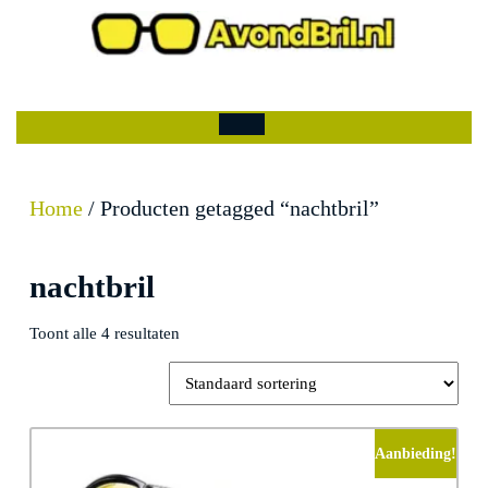
Ga
naar
de
Mijn
winkelwagen
inhoud
account
Open
menu
Home
/ Producten getagged “nachtbril”
nachtbril
Toont alle 4 resultaten
Aanbieding!