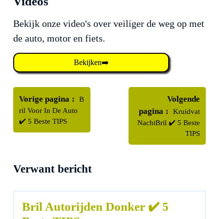
Videos
Bekijk onze video's over veiliger de weg op met
de auto, motor en fiets.
Bekijken➡️
Bericht
Oudere
navigatie
Vorige pagina
Volgende
B
berichten
Nieuwere
ril Voor In De Auto
pagina
Kruidvat
berichten
✔️ 5 Beste TIPS
NachtBril ✔️ 5 Beste
TIPS
Verwant bericht
Bril Autorijden Donker ✔️ 5