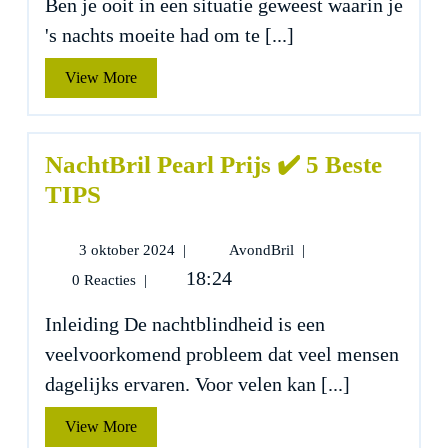
Ben je ooit in een situatie geweest waarin je
5
's nachts moeite had om te [...]
Beste
TIPS
View
View More
More
NachtBril Pearl Prijs ✔️ 5 Beste
TIPS
3
NachtBril
3 oktober 2024
|
AvondBril
|
oktober
Pearl
18:24
0 Reacties
|
2024
Prijs
✔️
Inleiding De nachtblindheid is een
5
veelvoorkomend probleem dat veel mensen
Beste
TIPS
dagelijks ervaren. Voor velen kan [...]
View
View More