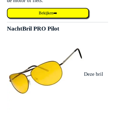
de motor of fiets.
Bekijken➡️
NachtBril PRO Pilot
Deze bril