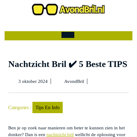
Ga
naar
de
Mijn
winkelwagen
inhoud
account
Open
menu
Nachtzicht Bril ✔️ 5 Beste TIPS
3
Nachtzicht
|
|
3 oktober 2024
AvondBril
oktober
Bril
2024
✔️
5
Beste
Categories :
Tips En Info
TIPS
Ben je op zoek naar manieren om beter te kunnen zien in het
donker? Dan is een
nachtzicht bril
wellicht de oplossing voor