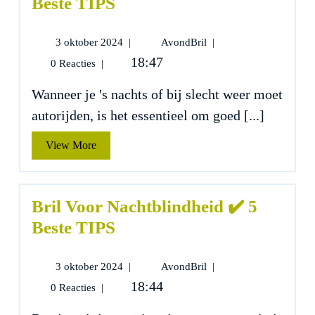
Beste TIPS
3
Bril
3 oktober 2024
|
AvondBril
|
oktober
Autorijden
18:47
0 Reacties
|
2024
Donker
✔️
Wanneer je 's nachts of bij slecht weer moet
5
autorijden, is het essentieel om goed [...]
Beste
TIPS
View
View More
More
Bril Voor Nachtblindheid ✔️ 5
Beste TIPS
3
Bril
3 oktober 2024
|
AvondBril
|
oktober
Voor
18:44
0 Reacties
|
2024
Nachtblindheid
✔️