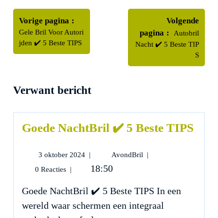
Bericht
Oudere
navigatie
Vorige pagina
Volgende
berichten
Nieuwere
Gele Bril Voor Autori
pagina
Autobril
berichten
jden ✔️ 5 Beste TIPS
Nacht ✔️ 5 Beste TIP
S
Verwant bericht
Goede NachtBril ✔️ 5 Beste TIPS
3
Goede
3 oktober 2024
|
AvondBril
|
oktober
NachtBril
18:50
0 Reacties
|
2024
✔️
5
Goede NachtBril ✔️ 5 Beste TIPS In een
Beste
wereld waar schermen een integraal
TIPS