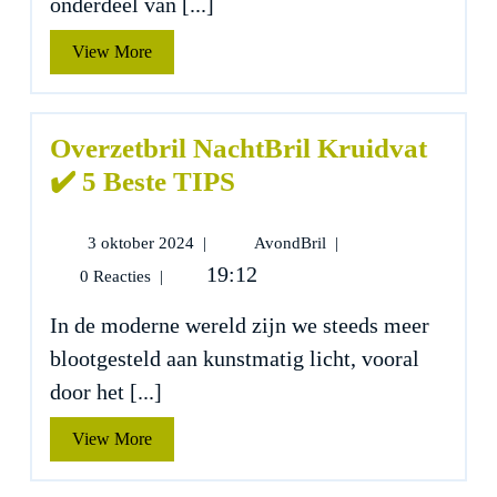
onderdeel van [...]
View
View More
More
Overzetbril NachtBril Kruidvat
✔️ 5 Beste TIPS
3
Overzetbril
3 oktober 2024
|
AvondBril
|
oktober
NachtBril
19:12
0 Reacties
|
2024
Kruidvat
✔️
In de moderne wereld zijn we steeds meer
5
blootgesteld aan kunstmatig licht, vooral
Beste
TIPS
door het [...]
View
View More
More