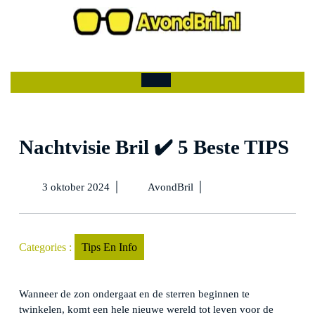
Ga
naar
de
Mijn
winkelwagen
inhoud
account
Open
menu
Nachtvisie Bril ✔️ 5 Beste TIPS
3
Nachtvisie
|
|
3 oktober 2024
AvondBril
oktober
Bril
2024
✔️
5
Beste
Categories :
Tips En Info
TIPS
Wanneer de zon ondergaat en de sterren beginnen te
twinkelen, komt een hele nieuwe wereld tot leven voor de