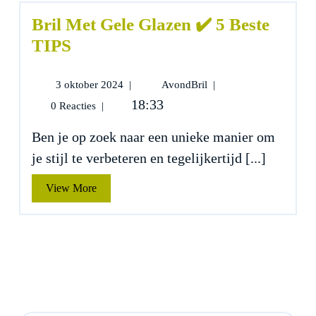
Bril Met Gele Glazen ✔️ 5 Beste
TIPS
3
Bril
3 oktober 2024
|
AvondBril
|
oktober
Met
18:33
0 Reacties
|
2024
Gele
Glazen
Ben je op zoek naar een unieke manier om
✔️
je stijl te verbeteren en tegelijkertijd [...]
5
Beste
View
View More
TIPS
More