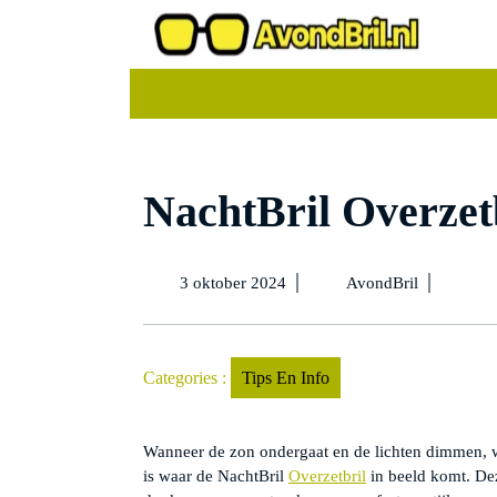
Ga
naar
de
inhoud
NachtBril Overzetb
3
NachtBril
|
|
3 oktober 2024
AvondBril
oktober
Overzetbril
2024
✔️
5
Beste
Categories :
Tips En Info
TIPS
Wanneer de zon ondergaat en de lichten dimmen, w
is waar de NachtBril
Overzetbril
in beeld komt. Dez