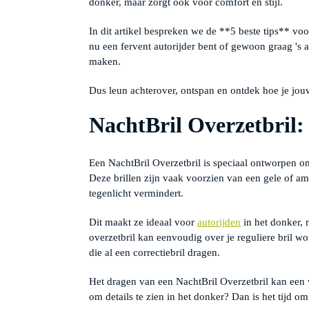
donker, maar zorgt ook voor comfort en stijl.
In dit artikel bespreken we de **5 beste tips** vo
nu een fervent autorijder bent of gewoon graag 's a
maken.
Dus leun achterover, ontspan en ontdek hoe je jou
NachtBril Overzetbril: 
Een NachtBril Overzetbril is speciaal ontworpen om
Deze brillen zijn vaak voorzien van een gele of amb
tegenlicht vermindert.
Dit maakt ze ideaal voor
autorijden
in het donker, 
overzetbril kan eenvoudig over je reguliere bril w
die al een correctiebril dragen.
Het dragen van een NachtBril Overzetbril kan een 
om details te zien in het donker? Dan is het tijd o