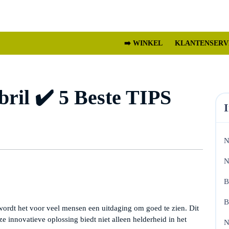
➡️ WINKEL
KLANTENSERV
ril ✔️ 5 Beste TIPS
N
N
B
B
ordt het voor veel mensen een uitdaging om goed te zien. Dit
e innovatieve oplossing biedt niet alleen helderheid in het
N