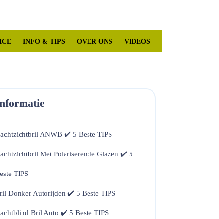
Mijn
winkelwagen
account
ICE
INFO & TIPS
OVER ONS
VIDEOS
Informatie
achtzichtbril ANWB ✔️ 5 Beste TIPS
achtzichtbril Met Polariserende Glazen ✔️ 5
este TIPS
ril Donker Autorijden ✔️ 5 Beste TIPS
achtblind Bril Auto ✔️ 5 Beste TIPS