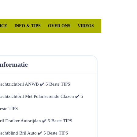
Mijn
winkelwagen
account
ICE
INFO & TIPS
OVER ONS
VIDEOS
Informatie
achtzichtbril ANWB ✔️ 5 Beste TIPS
achtzichtbril Met Polariserende Glazen ✔️ 5
este TIPS
ril Donker Autorijden ✔️ 5 Beste TIPS
achtblind Bril Auto ✔️ 5 Beste TIPS