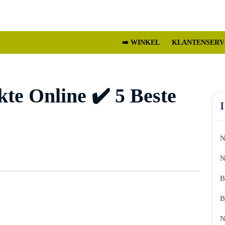
➡️ WINKEL
KLANTENSERV
te Online ✔️ 5 Beste
N
N
B
B
N