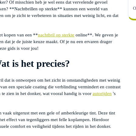
ker? Of misschien heb je wel eens dat vervelende gevoel
O
ken? **Nachtbrillen op sterkte** kunnen een wereld van
 om je zicht te verbeteren in situaties met weinig licht, en dat
 het kopen van een **
nachtbril op sterkte
online**. We geven je
n dat je de juiste keuze maakt. Of je nu een ervaren drager
eze gids is voor jou!
at is het precies?
bril dat is ontworpen om het zicht in omstandigheden met weinig
n van een speciale coating die verblinding vermindert en contrast
 te zien in het donker, wat vooral handig is voor
autorijden
's
len vaak uitgerust met een gele of amberkleurige tint. Deze tint
het effect van tegenliggers met felle koplampen. Hierdoor
ele comfort en veiligheid tijdens het rijden in het donker.