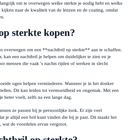
belangrijk om te overwegen welke sterkte je nodig hebt en welke
 te kijken naar de kwaliteit van de lenzen en de coating, omdat
en.
op sterkte kopen?
n overwegen om een **nachtbril op sterkte** aan te schaffen.
r, kan een nachtbril je helpen om duidelijker te zien en je
oor mensen die vaak 's nachts rijden of werken in slecht
moeide ogen helpen verminderen. Wanneer je in het donker
stellen. Dit kan leiden tot vermoeidheid en ongemak. Met een
 beter voelt, zelfs na een lange dag.
unnen ze passen bij je persoonlijke look. Er zijn veel
 je altijd een bril kunt vinden die bij je past. Dit maakt het
, wat de voordelen ervan vergroot.
chtbril op sterkte?