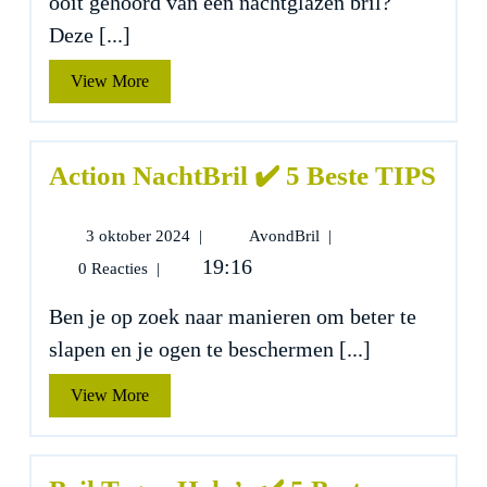
ooit gehoord van een nachtglazen bril?
TIPS
Deze [...]
View
View More
More
Action NachtBril ✔️ 5 Beste TIPS
3
Action
3 oktober 2024
|
AvondBril
|
oktober
NachtBril
19:16
0 Reacties
|
2024
✔️
5
Ben je op zoek naar manieren om beter te
Beste
slapen en je ogen te beschermen [...]
TIPS
View
View More
More