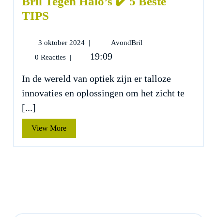
Bril Tegen Halo’s ✔️ 5 Beste
TIPS
3
Bril
3 oktober 2024
|
AvondBril
|
oktober
Tegen
19:09
0 Reacties
|
2024
Halo’s
✔️
In de wereld van optiek zijn er talloze
5
innovaties en oplossingen om het zicht te
Beste
TIPS
[...]
View
View More
More