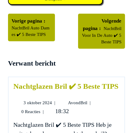
Bericht
Oudere
navigatie
Vorige pagina
Volgende
berichten
Nieuwere
NachtBril Auto Dam
pagina
NachtBril
berichten
es ✔️ 5 Beste TIPS
Voor In De Auto ✔️ 5
Beste TIPS
Verwant bericht
Nachtglazen Bril ✔️ 5 Beste TIPS
3
Nachtglazen
3 oktober 2024
|
AvondBril
|
oktober
Bril
18:32
0 Reacties
|
2024
✔️
5
Nachtglazen Bril ✔️ 5 Beste TIPS Heb je
Beste