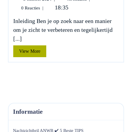
oktober
Met
18:35
0 Reacties
|
2024
Gele
Glazen
Inleiding Ben je op zoek naar een manier
Op
om je zicht te verbeteren en tegelijkertijd
Sterkte
✔️
[...]
5
Beste
View
View More
TIPS
More
Informatie
Nachtzichtbril ANWB ✔️ 5 Beste TIPS