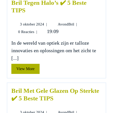
Bril Tegen Halo’s ✔️ 5 Beste
TIPS
3
Bril
3 oktober 2024
|
AvondBril
|
oktober
Tegen
19:09
0 Reacties
|
2024
Halo’s
✔️
In de wereld van optiek zijn er talloze
5
innovaties en oplossingen om het zicht te
Beste
TIPS
[...]
View
View More
More
Bril Met Gele Glazen Op Sterkte
✔️ 5 Beste TIPS
3
Bril
3 oktober 2024
|
AvondBril
|