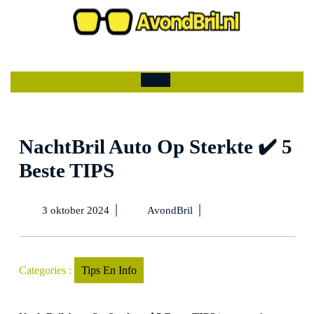
Ga
naar
de
Mijn
winkelwagen
inhoud
account
Open
menu
NachtBril Auto Op Sterkte ✔️ 5
Beste TIPS
3
NachtBril
|
|
3 oktober 2024
AvondBril
oktober
Auto
2024
Op
Sterkte
✔️
Categories :
Tips En Info
5
Beste
TIPS