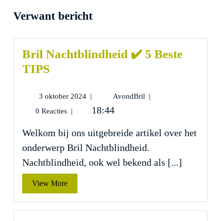
Verwant bericht
Bril Nachtblindheid ✔️ 5 Beste
TIPS
3
Bril
3 oktober 2024
|
AvondBril
|
oktober
Nachtblindheid
18:44
0 Reacties
|
2024
✔️
5
Welkom bij ons uitgebreide artikel over het
Beste
onderwerp Bril Nachtblindheid.
TIPS
Nachtblindheid, ook wel bekend als [...]
View
View More
More