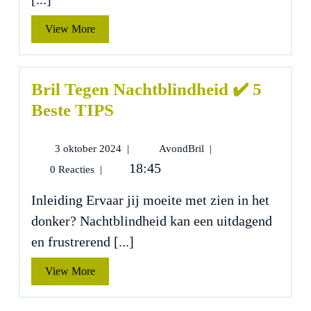
TIPS
View
View More
More
Bril Tegen Nachtblindheid ✔️ 5
Beste TIPS
3
Bril
3 oktober 2024
|
AvondBril
|
oktober
Tegen
18:45
0 Reacties
|
2024
Nachtblindheid
✔️
Inleiding Ervaar jij moeite met zien in het
5
donker? Nachtblindheid kan een uitdagend
Beste
TIPS
en frustrerend [...]
View
View More
More