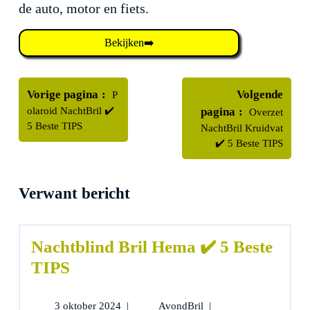
de auto, motor en fiets.
Bekijken➡️
Bericht
Oudere
navigatie
Vorige pagina
Volgende
P
berichten
Nieuwere
olaroid NachtBril ✔️
pagina
Overzet
berichten
5 Beste TIPS
NachtBril Kruidvat
✔️ 5 Beste TIPS
Verwant bericht
Nachtblind Bril Hema ✔️ 5 Beste
TIPS
3
Nachtblind
3 oktober 2024
|
AvondBril
|