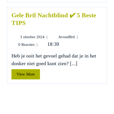
Gele Bril Nachtblind ✔️ 5 Beste
TIPS
3
Gele
3 oktober 2024
|
AvondBril
|
oktober
Bril
18:39
0 Reacties
|
2024
Nachtblind
✔️
Heb je ooit het gevoel gehad dat je in het
5
donker niet goed kunt zien? [...]
Beste
TIPS
View
View More
More