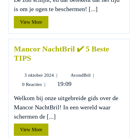
Beste
is om je ogen te beschermen! [...]
TIPS
View
View More
More
Mancor NachtBril ✔️ 5 Beste
TIPS
3
Mancor
3 oktober 2024
|
AvondBril
|
oktober
NachtBril
19:09
0 Reacties
|
2024
✔️
5
Welkom bij onze uitgebreide gids over de
Beste
Mancor NachtBril! In een wereld waar
TIPS
schermen de [...]
View
View More
More