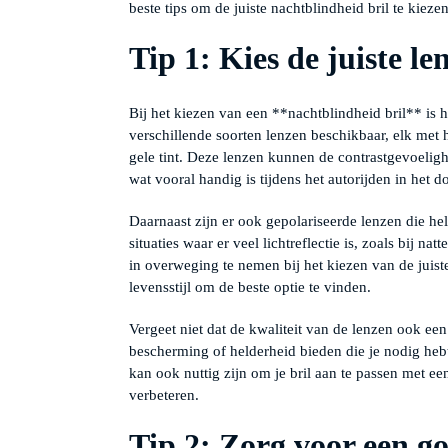
beste tips om de juiste nachtblindheid bril te kie
Tip 1: Kies de juiste le
Bij het kiezen van een **nachtblindheid bril** is he
verschillende soorten lenzen beschikbaar, elk met
gele tint. Deze lenzen kunnen de contrastgevoeli
wat vooral handig is tijdens het autorijden in het d
Daarnaast zijn er ook gepolariseerde lenzen die hel
situaties waar er veel lichtreflectie is, zoals bij n
in overweging te nemen bij het kiezen van de juist
levensstijl om de beste optie te vinden.
Vergeet niet dat de kwaliteit van de lenzen ook een
bescherming of helderheid bieden die je nodig hebt.
kan ook nuttig zijn om je bril aan te passen met ee
verbeteren.
Tip 2: Zorg voor een g