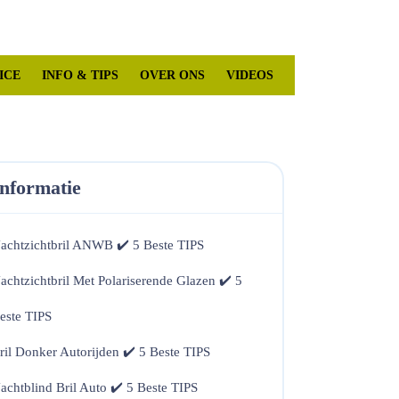
Mijn
winkelwagen
account
ICE
INFO & TIPS
OVER ONS
VIDEOS
Informatie
achtzichtbril ANWB ✔️ 5 Beste TIPS
achtzichtbril Met Polariserende Glazen ✔️ 5
este TIPS
ril Donker Autorijden ✔️ 5 Beste TIPS
achtblind Bril Auto ✔️ 5 Beste TIPS