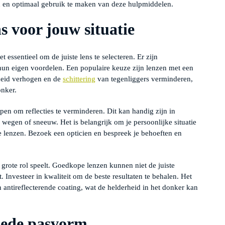
zen en optimaal gebruik te maken van deze hulpmiddelen.
ns voor jouw situatie
t essentieel om de juiste lens te selecteren. Er zijn
 hun eigen voordelen. Een populaire keuze zijn lenzen met een
gheid verhogen en de
schittering
van tegenliggers verminderen,
onker.
pen om reflecties te verminderen. Dit kan handig zijn in
atte wegen of sneeuw. Het is belangrijk om je persoonlijke situatie
e lenzen. Bezoek een opticien en bespreek je behoeften en
 grote rol speelt. Goedkope lenzen kunnen niet de juiste
 Investeer in kwaliteit om de beste resultaten te behalen. Het
n antireflecterende coating, wat de helderheid in het donker kan
oede pasvorm