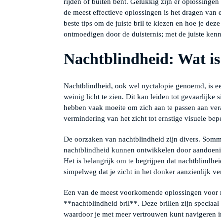
rijden of buiten bent. Gelukkig zijn er oplossing
de meest effectieve oplossingen is het dragen van 
beste tips om de juiste bril te kiezen en hoe je dez
ontmoedigen door de duisternis; met de juiste ken
Nachtblindheid: Wat is
Nachtblindheid, ook wel nyctalopie genoemd, is ee
weinig licht te zien. Dit kan leiden tot gevaarlijke
hebben vaak moeite om zich aan te passen aan vera
vermindering van het zicht tot ernstige visuele bep
De oorzaken van nachtblindheid zijn divers. Sommi
nachtblindheid kunnen ontwikkelen door aandoening
Het is belangrijk om te begrijpen dat nachtblindheid
simpelweg dat je zicht in het donker aanzienlijk ve
Een van de meest voorkomende oplossingen voor m
**nachtblindheid bril**. Deze brillen zijn speciaa
waardoor je met meer vertrouwen kunt navigeren in