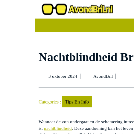
Ga
naar
de
inhoud
Nachtblindheid Bri
3
Nachtblind
|
|
3 oktober 2024
AvondBril
oktober
Bril
2024
✔️
5
Beste
Categories :
Tips En Info
TIPS
Wanneer de zon ondergaat en de schemering intreedt
is:
nachtblindheid
. Deze aandoening kan het leven 