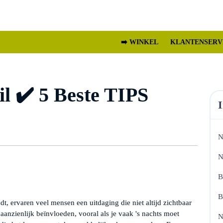
➡️ WINKEL
KLANTENSERV
l ✔️ 5 Beste TIPS
heid
N
N
B
B
, ervaren veel mensen een uitdaging die niet altijd zichtbaar
aanzienlijk beïnvloeden, vooral als je vaak 's nachts moet
N