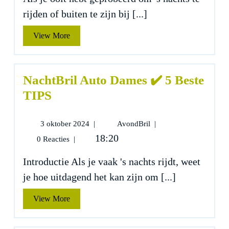
Beste
rijden of buiten te zijn bij [...]
TIPS
View
View More
More
NachtBril Auto Dames ✔️ 5 Beste
TIPS
3
NachtBril
3 oktober 2024
|
AvondBril
|
oktober
Auto
18:20
0 Reacties
|
2024
Dames
✔️
Introductie Als je vaak 's nachts rijdt, weet
5
je hoe uitdagend het kan zijn om [...]
Beste
TIPS
View
View More
More