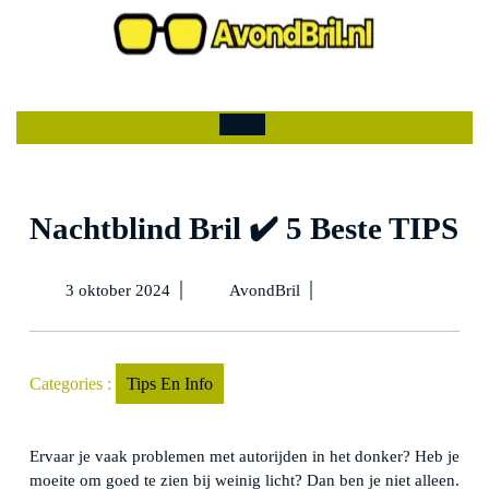
Ga
naar
de
Mijn
winkelwagen
inhoud
account
Open
menu
Nachtblind Bril ✔️ 5 Beste TIPS
3
Nachtblind
|
|
3 oktober 2024
AvondBril
oktober
Bril
2024
✔️
5
Beste
Categories :
Tips En Info
TIPS
Ervaar je vaak problemen met autorijden in het donker? Heb je
moeite om goed te zien bij weinig licht? Dan ben je niet alleen.