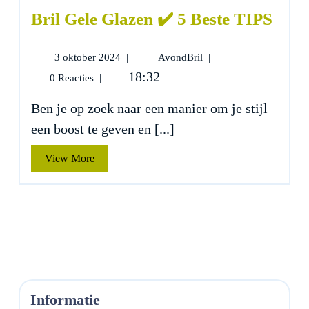
Bril Gele Glazen ✔️ 5 Beste TIPS
3
Bril
3 oktober 2024
|
AvondBril
|
oktober
Gele
18:32
0 Reacties
|
2024
Glazen
✔️
Ben je op zoek naar een manier om je stijl
5
een boost te geven en [...]
Beste
TIPS
View
View More
More
Informatie