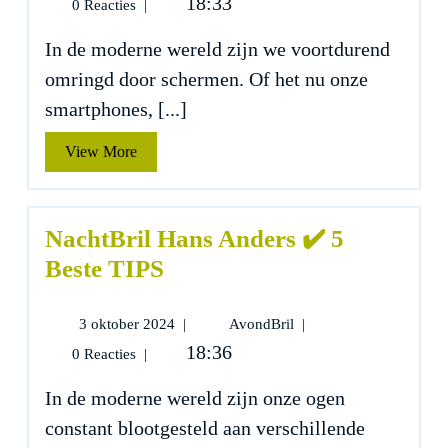
18:33
0 Reacties
|
2024
✔️
5
In de moderne wereld zijn we voortdurend
Beste
omringd door schermen. Of het nu onze
TIPS
smartphones, [...]
View
View More
More
NachtBril Hans Anders ✔️ 5
Beste TIPS
3
NachtBril
3 oktober 2024
|
AvondBril
|
oktober
Hans
18:36
0 Reacties
|
2024
Anders
✔️
In de moderne wereld zijn onze ogen
5
constant blootgesteld aan verschillende
Beste