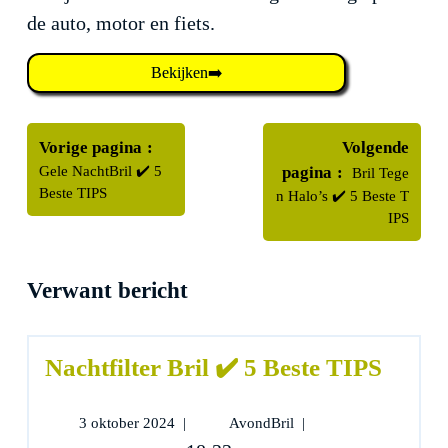
de auto, motor en fiets.
Bekijken➡️
Bericht
Oudere
navigatie
Vorige pagina
Volgende
berichten
Nieuwere
Gele NachtBril ✔️ 5
pagina
Bril Tege
berichten
Beste TIPS
n Halo’s ✔️ 5 Beste T
IPS
Verwant bericht
Nachtfilter Bril ✔️ 5 Beste TIPS
3
Nachtfilter
3 oktober 2024
|
AvondBril
|
oktober
Bril