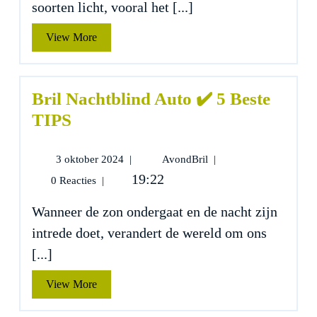
TIPS
soorten licht, vooral het [...]
View
View More
More
Bril Nachtblind Auto ✔️ 5 Beste
TIPS
3
Bril
3 oktober 2024
|
AvondBril
|
oktober
Nachtblind
19:22
0 Reacties
|
2024
Auto
✔️
Wanneer de zon ondergaat en de nacht zijn
5
intrede doet, verandert de wereld om ons
Beste
TIPS
[...]
View
View More
More