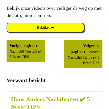
Bekijk onze video's over veiliger de weg op met
de auto, motor en fiets.
Bekijken➡️
Bericht
Oudere
navigatie
Vorige pagina
Volgende
berichten
Nieuwere
NachtBril Verschil ✔️
pagina
Overzet
berichten
5 Beste TIPS
NachtBril Hema ✔️ 5
Beste TIPS
Verwant bericht
Hans Anders Nachtlenzen ✔️ 5
Beste TIPS