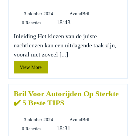
3
Hans
3 oktober 2024
|
AvondBril
|
oktober
Anders
18:43
0 Reacties
|
2024
Nachtlenzen
✔️
Inleiding Het kiezen van de juiste
5
nachtlenzen kan een uitdagende taak zijn,
Beste
TIPS
vooral met zoveel [...]
View
View More
More
Bril Voor Autorijden Op Sterkte
✔️ 5 Beste TIPS
3
Bril
3 oktober 2024
|
AvondBril
|
oktober
Voor
18:31
0 Reacties
|
2024
Autorijden