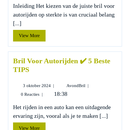
Op
Inleiding Het kiezen van de juiste bril voor
Sterkte
autorijden op sterkte is van cruciaal belang
✔️
5
[...]
Beste
TIPS
View
View More
More
Bril Voor Autorijden ✔️ 5 Beste
TIPS
3
Bril
3 oktober 2024
|
AvondBril
|
oktober
Voor
18:38
0 Reacties
|
2024
Autorijden
✔️
Het rijden in een auto kan een uitdagende
5
ervaring zijn, vooral als je te maken [...]
Beste
TIPS
View
View More