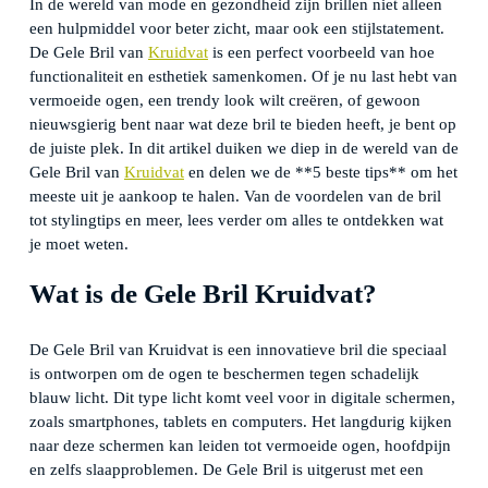
In de wereld van mode en gezondheid zijn brillen niet alleen
een hulpmiddel voor beter zicht, maar ook een stijlstatement.
De Gele Bril van
Kruidvat
is een perfect voorbeeld van hoe
functionaliteit en esthetiek samenkomen. Of je nu last hebt van
vermoeide ogen, een trendy look wilt creëren, of gewoon
nieuwsgierig bent naar wat deze bril te bieden heeft, je bent op
de juiste plek. In dit artikel duiken we diep in de wereld van de
Gele Bril van
Kruidvat
en delen we de **5 beste tips** om het
meeste uit je aankoop te halen. Van de voordelen van de bril
tot stylingtips en meer, lees verder om alles te ontdekken wat
je moet weten.
Wat is de Gele Bril Kruidvat?
De Gele Bril van Kruidvat is een innovatieve bril die speciaal
is ontworpen om de ogen te beschermen tegen schadelijk
blauw licht. Dit type licht komt veel voor in digitale schermen,
zoals smartphones, tablets en computers. Het langdurig kijken
naar deze schermen kan leiden tot vermoeide ogen, hoofdpijn
en zelfs slaapproblemen. De Gele Bril is uitgerust met een