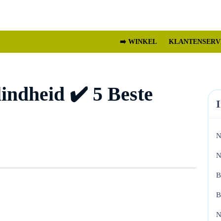
➡️ WINKEL
KLANTENSERV
indheid ✔️ 5 Beste
N
N
heid
B
B
N