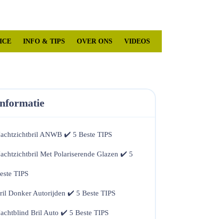
Mijn
winkelwagen
account
ICE
INFO & TIPS
OVER ONS
VIDEOS
Informatie
achtzichtbril ANWB ✔️ 5 Beste TIPS
achtzichtbril Met Polariserende Glazen ✔️ 5
este TIPS
ril Donker Autorijden ✔️ 5 Beste TIPS
achtblind Bril Auto ✔️ 5 Beste TIPS