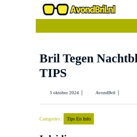
Ga
naar
de
inhoud
Bril Tegen Nachtbl
TIPS
3
Bril
|
|
3 oktober 2024
AvondBril
oktober
Tegen
2024
Nachtblind
✔️
5
Categories :
Tips En Info
Beste
TIPS