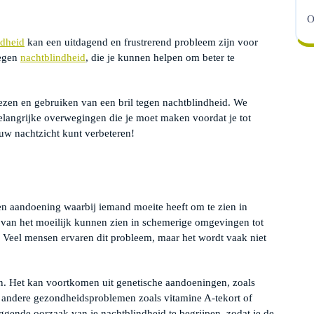
O
ndheid
kan een uitdagend en frustrerend probleem zijn voor
tegen
nachtblindheid
, die je kunnen helpen om beter te
 kiezen en gebruiken van een bril tegen nachtblindheid. We
elangrijke overwegingen die je moet maken voordat je tot
uw nachtzicht kunt verbeteren!
en aandoening waarbij iemand moeite heeft om te zien in
 van het moeilijk kunnen zien in schemerige omgevingen tot
. Veel mensen ervaren dit probleem, maar het wordt vaak niet
n. Het kan voortkomen uit genetische aandoeningen, zoals
an andere gezondheidsproblemen zoals vitamine A-tekort of
ggende oorzaak van je nachtblindheid te begrijpen, zodat je de