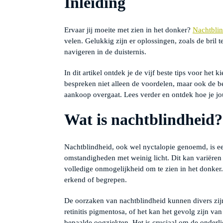
Inleiding
Ervaar jij moeite met zien in het donker?
Nachtbli
velen. Gelukkig zijn er oplossingen, zoals de bril 
navigeren in de duisternis.
In dit artikel ontdek je de vijf beste tips voor het
bespreken niet alleen de voordelen, maar ook de b
aankoop overgaat. Lees verder en ontdek hoe je jo
Wat is nachtblindheid?
Nachtblindheid, ook wel nyctalopie genoemd, is e
omstandigheden met weinig licht. Dit kan variëren
volledige onmogelijkheid om te zien in het donker
erkend of begrepen.
De oorzaken van nachtblindheid kunnen divers zij
retinitis pigmentosa, of het kan het gevolg zijn v
bepaalde oogziekten. Het is cruciaal om de onderli